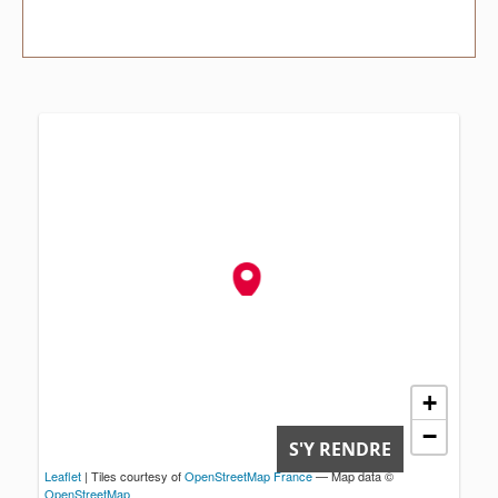
+
−
S'Y RENDRE
Leaflet
| Tiles courtesy of
OpenStreetMap France
— Map data ©
OpenStreetMap