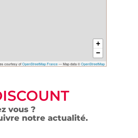
+
−
les courtesy of
OpenStreetMap France
— Map data ©
OpenStreetMap
DISCOUNT
z vous ?
ivre notre actualité.