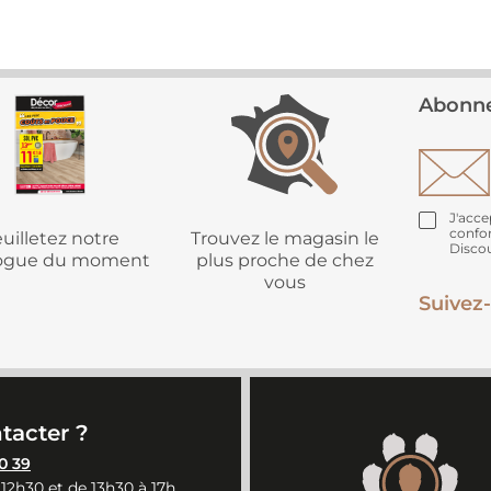
Abonne
J'acce
confo
uilletez notre
Trouvez le magasin le
Disco
logue du moment
plus proche de chez
vous
Suivez-
tacter ?
0 39
 12h30 et de 13h30 à 17h