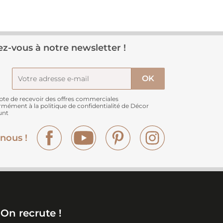
z-vous à notre newsletter !
pte de recevoir des offres commerciales
rmément à
la politique de confidentialité de Décor
unt
Facebook
YouTube
Pinterest
Instagram
nous !
On recrute !