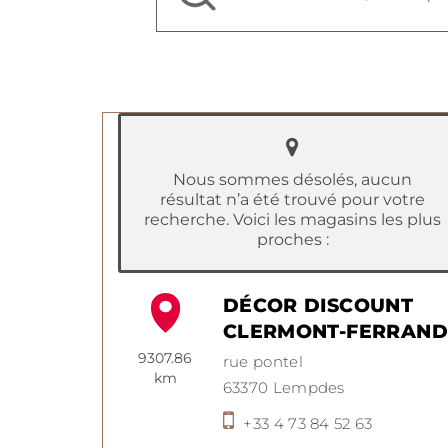
Nous sommes désolés, aucun
résultat n’a été trouvé pour votre
recherche. Voici les magasins les plus
proches :
DÉCOR DISCOUNT
CLERMONT-FERRAND
9307.86
rue pontel
km
63370
Lempdes
+33 4 73 84 52 63