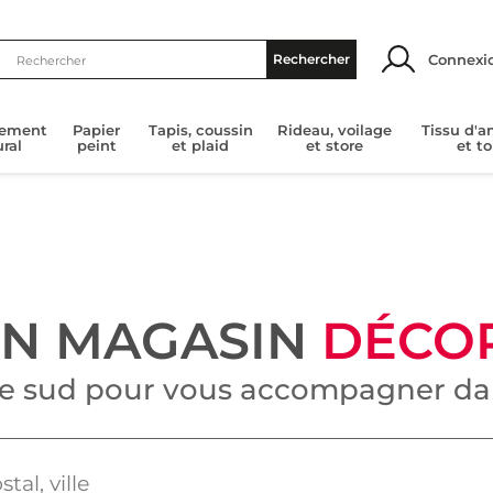
Connexi
Rechercher
tement
Papier
Tapis, coussin
Rideau, voilage
Tissu d'
ral
peint
et plaid
et store
et to
UN MAGASIN
DÉCO
le sud pour vous accompagner dan