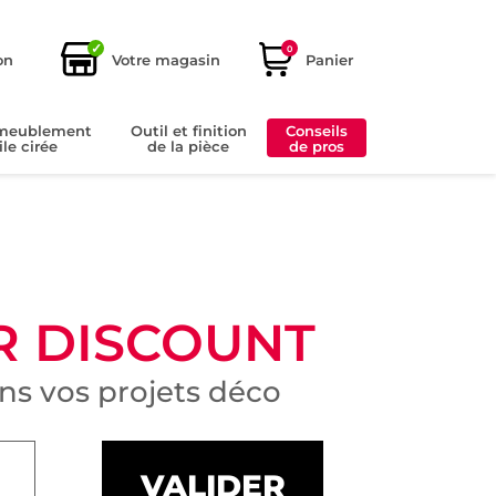
✓
0
on
Votre magasin
Panier
ameublement
Outil et finition
Conseils
ile cirée
de la pièce
de pros
R DISCOUNT
s vos projets déco