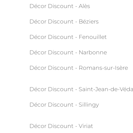
km
Décor Discount - Alès
1605 route de Frans
69400
Villefranche-sur-Saôn
Décor Discount - Béziers
+33 4 74 07 89 10
09:00 - 12:00
14:00 - 19:00
Décor Discount - Fenouillet
Décor Discount - Narbonne
Décor Discount - Romans-sur-Isère
Décor Discount - Saint-Jean-de-Véd
Décor Discount - Sillingy
Décor Discount - Viriat