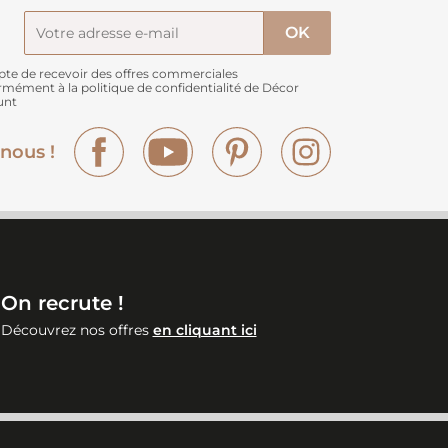
pte de recevoir des offres commerciales
rmément à
la politique de confidentialité de Décor
unt
Facebook
YouTube
Pinterest
Instagram
nous !
On recrute !
Découvrez nos offres
en cliquant ici