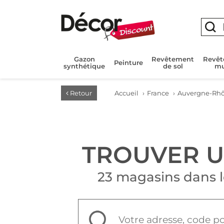
Gazon
Revêtement
Revê
Peinture
synthétique
de sol
mu
Retour
Accueil
›
France
›
Auvergne-Rhô
TROUVER 
23 magasins dans 