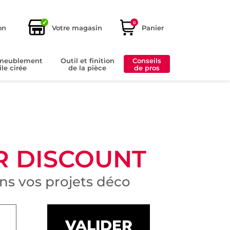
✓
0
on
Votre magasin
Panier
ameublement
Outil et finition
Conseils
ile cirée
de la pièce
de pros
R DISCOUNT
s vos projets déco