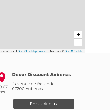
+
−
les courtesy of
OpenStreetMap France
— Map data ©
OpenStreetMap
Décor Discount Aubenas
2 avenue de Bellande
9.67
07200
Aubenas
km
En savoir plus