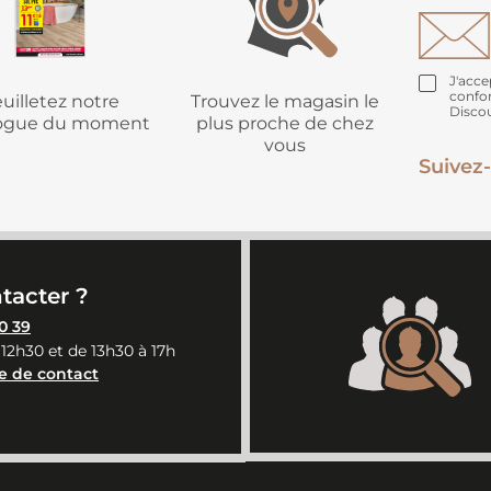
J'acce
confo
uilletez notre
Trouvez le magasin le
Disco
logue du moment
plus proche de chez
vous
Suivez-
tacter ?
0 39
 12h30 et de 13h30 à 17h
e de contact