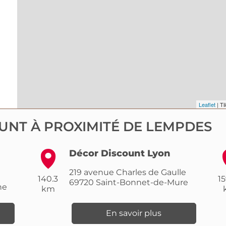
Leaflet
| Ti
UNT À PROXIMITÉ DE LEMPDES
Décor Discount Lyon
219 avenue Charles de Gaulle
140.3
15
69720
Saint-Bonnet-de-Mure
ne
km
En savoir plus