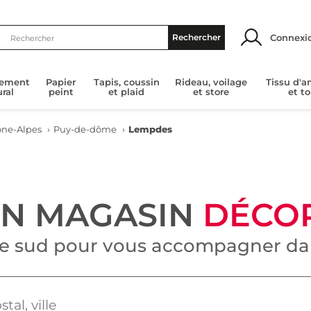
Connexi
Rechercher
tement
Papier
Tapis, coussin
Rideau, voilage
Tissu d'
ral
peint
et plaid
et store
et to
ne-Alpes
›
Puy-de-dôme
›
Lempdes
UN MAGASIN
DÉCO
le sud pour vous accompagner dan