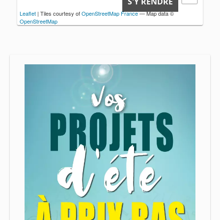
S'Y RENDRE
Leaflet
| Tiles courtesy of
OpenStreetMap France
— Map data ©
OpenStreetMap