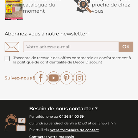
catalogue du
proche de chez
moment
vous
Abonnez-vous à notre newsletter !
J'accepte de recevoir des offres commerciales conformément à
la politique de confidentialité de Décor Discount
Facebook
YouTube
Pinterest
Instagram
Suivez-nous !
Besoin de nous contacter ?
Par téléphone au
04 26 94 00 39
du lundi au vendredi de 9h à 12h30 et de 13h30 à 17h
Par mail via
notre formulaire de contact
Contactez votre magasin