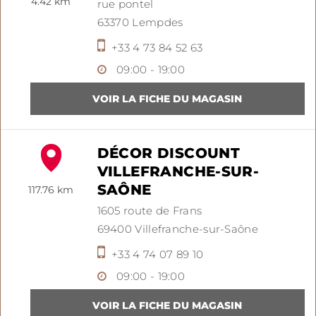
4.42 km
rue pontel
63370
Lempdes
+33 4 73 84 52 63
09:00 - 19:00
DÉCOR DISCOUNT
VILLEFRANCHE-SUR-
SAÔNE
117.76 km
1605 route de Frans
69400
Villefranche-sur-Saône
+33 4 74 07 89 10
09:00 - 19:00