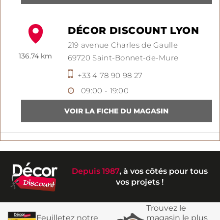
DÉCOR DISCOUNT LYON
219 avenue Charles de Gaulle
136.74 km
69720
Saint-Bonnet-de-Mure
+33 4 78 90 98 27
09:00 - 19:00
Depuis 1987
, à vos côtés pour tous
vos projets !
Trouvez le
Feuilletez notre
magasin le plus