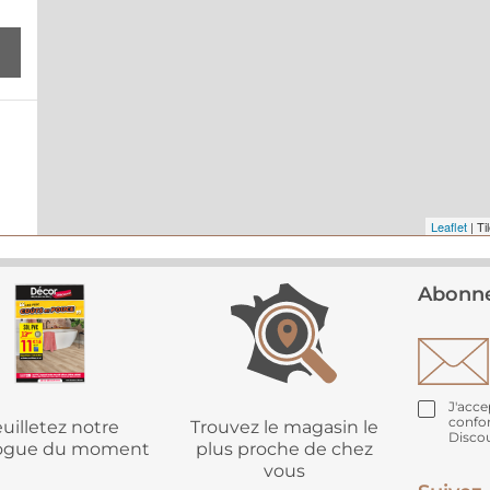
Leaflet
| Ti
e
Abonne
J'acce
confo
uilletez notre
Trouvez le magasin le
Disco
logue du moment
plus proche de chez
vous