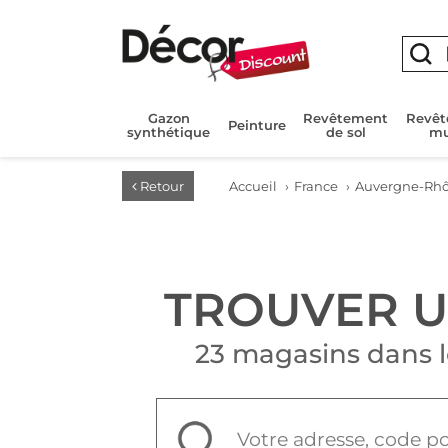
Gazon
Revêtement
Revê
Peinture
synthétique
de sol
mu
Retour
Accueil
›
France
›
Auvergne-Rhô
TROUVER 
23 magasins dans 