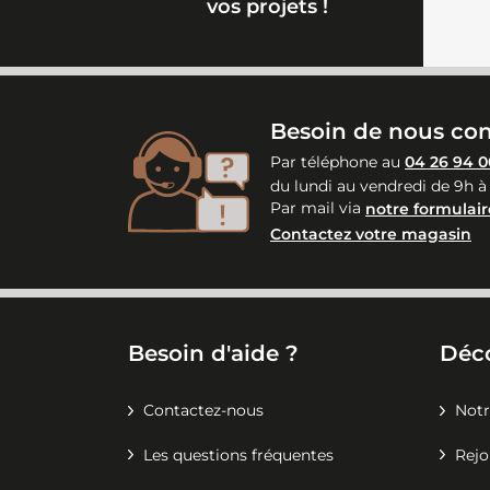
vos projets !
130.93 km
219 avenue Charles de Gaulle
69720
Saint-Bonnet-de-Mur
+33 4 78 90 98 27
Besoin de nous con
09:00 - 19:00
Par téléphone au
04 26 94 0
du lundi au vendredi de 9h à
Par mail via
notre formulair
Contactez votre magasin
Besoin d'aide ?
Déc
Contactez-nous
Notr
Les questions fréquentes
Rejo