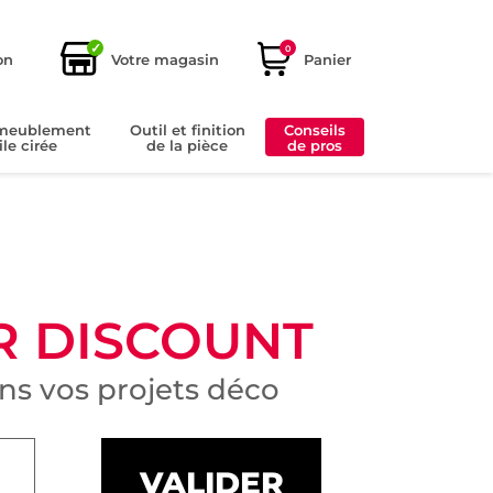
✓
0
on
Votre magasin
Panier
ameublement
Outil et finition
Conseils
ile cirée
de la pièce
de pros
R DISCOUNT
s vos projets déco