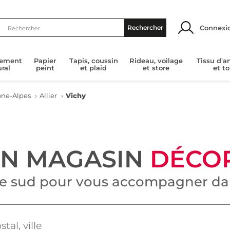
Connexi
Rechercher
tement
Papier
Tapis, coussin
Rideau, voilage
Tissu d'
ral
peint
et plaid
et store
et to
ne-Alpes
›
Allier
›
Vichy
UN MAGASIN
DÉCO
le sud pour vous accompagner dan