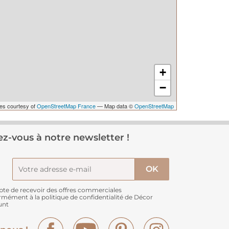
+
−
les courtesy of
OpenStreetMap France
— Map data ©
OpenStreetMap
z-vous à notre newsletter !
pte de recevoir des offres commerciales
rmément à
la politique de confidentialité de Décor
unt
Facebook
YouTube
Pinterest
Instagram