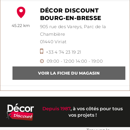
DÉCOR DISCOUNT
BOURG-EN-BRESSE
45.22 km
905 rue des Vareys,
Parc de la
Chambière
01440
Viriat
+33 4 74 23 19 21
09:00 - 12:00
14:00 - 19:00
Depuis 1987
, à vos côtés pour tous
vos projets !