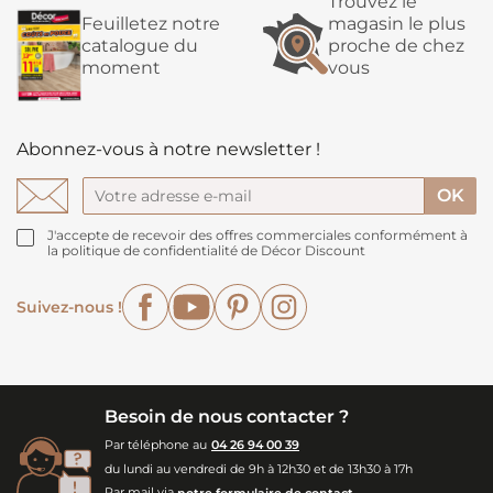
Trouvez le
Feuilletez notre
magasin le plus
catalogue du
proche de chez
moment
vous
Abonnez-vous à notre newsletter !
J'accepte de recevoir des offres commerciales conformément à
la politique de confidentialité de Décor Discount
Facebook
YouTube
Pinterest
Instagram
Suivez-nous !
Besoin de nous contacter ?
Par téléphone au
04 26 94 00 39
du lundi au vendredi de 9h à 12h30 et de 13h30 à 17h
Par mail via
notre formulaire de contact