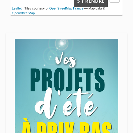
S'Y RENDRE
Leaflet
| Tiles courtesy of
OpenStreetMap France
— Map data ©
OpenStreetMap