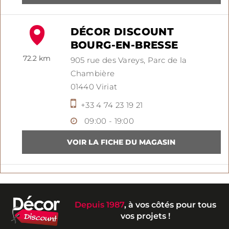
DÉCOR DISCOUNT
BOURG-EN-BRESSE
72.2 km
905 rue des Vareys,
Parc de la
Chambière
01440
Viriat
+33 4 74 23 19 21
09:00 - 19:00
Depuis 1987
, à vos côtés pour tous
vos projets !