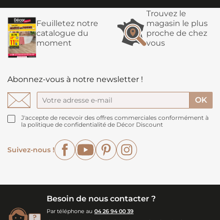
Trouvez le
Feuilletez notre
magasin le plus
catalogue du
proche de chez
moment
vous
Abonnez-vous à notre newsletter !
J'accepte de recevoir des offres commerciales conformément à
la politique de confidentialité de Décor Discount
Facebook
YouTube
Pinterest
Instagram
Suivez-nous !
Besoin de nous contacter ?
Par téléphone au
04 26 94 00 39