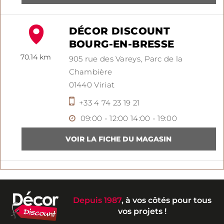
DÉCOR DISCOUNT
BOURG-EN-BRESSE
70.14 km
905 rue des Vareys,
Parc de la
Chambière
01440
Viriat
+33 4 74 23 19 21
09:00 - 12:00
14:00 - 19:00
Depuis 1987
, à vos côtés pour tous
vos projets !