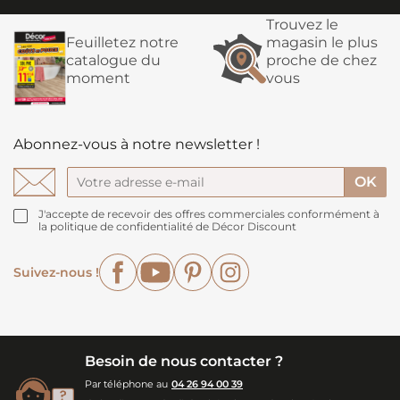
Trouvez le
Feuilletez notre
magasin le plus
catalogue du
proche de chez
moment
vous
Abonnez-vous à notre newsletter !
J'accepte de recevoir des offres commerciales conformément à
la politique de confidentialité de Décor Discount
Facebook
YouTube
Pinterest
Instagram
Suivez-nous !
Besoin de nous contacter ?
Par téléphone au
04 26 94 00 39