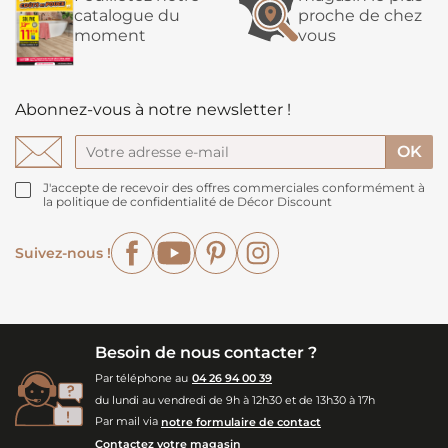
catalogue du
proche de chez
moment
vous
Abonnez-vous à notre newsletter !
J'accepte de recevoir des offres commerciales conformément à
la politique de confidentialité de Décor Discount
Facebook
YouTube
Pinterest
Instagram
Suivez-nous !
Besoin de nous contacter ?
Par téléphone au
04 26 94 00 39
du lundi au vendredi de 9h à 12h30 et de 13h30 à 17h
Par mail via
notre formulaire de contact
Contactez votre magasin