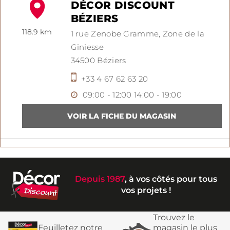
DÉCOR DISCOUNT
BÉZIERS
118.9 km
1 rue Zenobe Gramme,
Zone de la
Giniesse
34500
Béziers
+33 4 67 62 63 20
09:00 - 12:00
14:00 - 19:00
Depuis 1987
, à vos côtés pour tous
vos projets !
Trouvez le
Feuilletez notre
magasin le plus