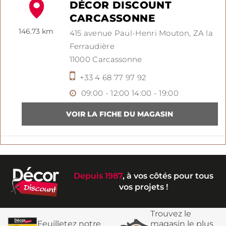
DÉCOR DISCOUNT
CARCASSONNE
146.73 km
415 avenue Paul-Henri Mouton,
ZA la
Ferraudière
11000
Carcassonne
+33 4 68 77 97 92
09:00 - 12:00
14:00 - 19:00
Depuis 1987
, à vos côtés pour tous
vos projets !
Trouvez le
Feuilletez notre
magasin le plus