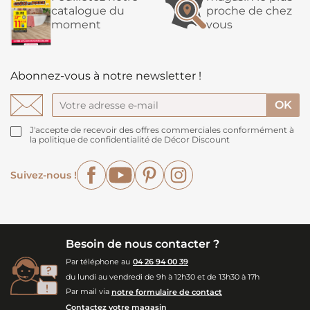
catalogue du
proche de chez
moment
vous
Abonnez-vous à notre newsletter !
J'accepte de recevoir des offres commerciales conformément à
la politique de confidentialité de Décor Discount
Facebook
YouTube
Pinterest
Instagram
Suivez-nous !
Besoin de nous contacter ?
Par téléphone au
04 26 94 00 39
du lundi au vendredi de 9h à 12h30 et de 13h30 à 17h
Par mail via
notre formulaire de contact
Contactez votre magasin