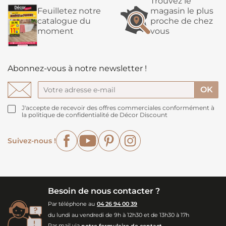
Trouvez le
Feuilletez notre
magasin le plus
catalogue du
proche de chez
moment
vous
Abonnez-vous à notre newsletter !
J'accepte de recevoir des offres commerciales conformément à
la politique de confidentialité de Décor Discount
Facebook
YouTube
Pinterest
Instagram
Suivez-nous !
Besoin de nous contacter ?
Par téléphone au
04 26 94 00 39
du lundi au vendredi de 9h à 12h30 et de 13h30 à 17h
Par mail via
notre formulaire de contact