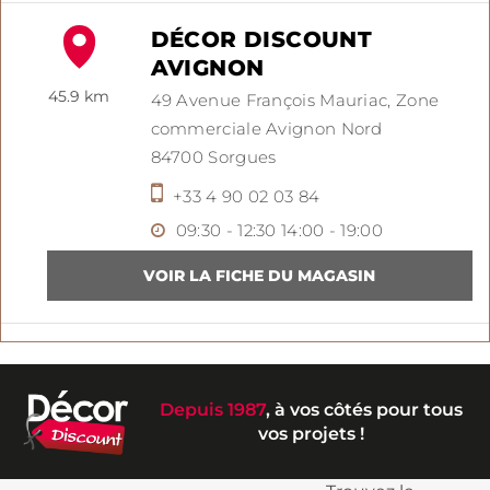
DÉCOR DISCOUNT
AVIGNON
45.9 km
49 Avenue François Mauriac,
Zone
commerciale Avignon Nord
84700
Sorgues
+33 4 90 02 03 84
09:30 - 12:30
14:00 - 19:00
Depuis 1987
, à vos côtés pour tous
vos projets !