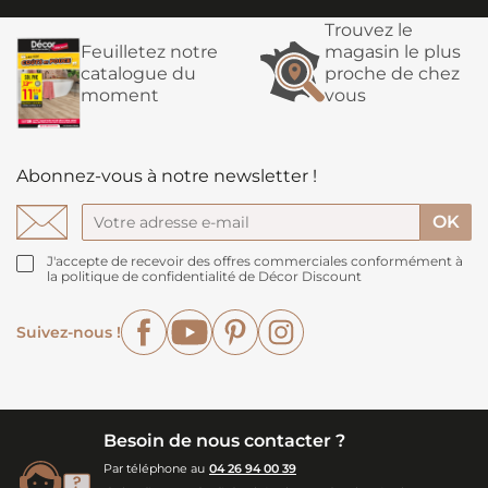
Trouvez le
Feuilletez notre
magasin le plus
catalogue du
proche de chez
moment
vous
Abonnez-vous à notre newsletter !
J'accepte de recevoir des offres commerciales conformément à
la politique de confidentialité de Décor Discount
Facebook
YouTube
Pinterest
Instagram
Suivez-nous !
Besoin de nous contacter ?
Par téléphone au
04 26 94 00 39