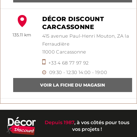
DÉCOR DISCOUNT
CARCASSONNE
135.11 km
415 avenue Paul-Henri Mouton,
ZA la
Ferraudière
11000
Carcassonne
+33 4 68 77 97 92
09:30 - 12:30
14:00 - 19:00
Depuis 1987
, à vos côtés pour tous
vos projets !