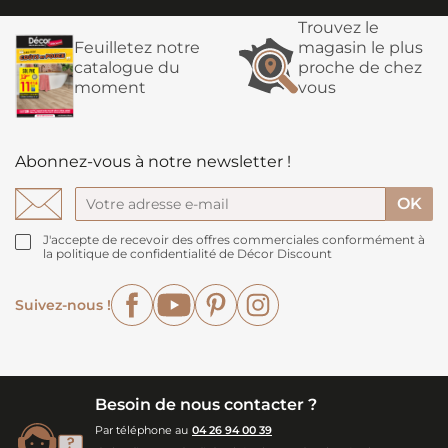
Trouvez le
Feuilletez notre
magasin le plus
catalogue du
proche de chez
moment
vous
Abonnez-vous à notre newsletter !
J'accepte de recevoir des offres commerciales conformément à
la politique de confidentialité de Décor Discount
Facebook
YouTube
Pinterest
Instagram
Suivez-nous !
Besoin de nous contacter ?
Par téléphone au
04 26 94 00 39